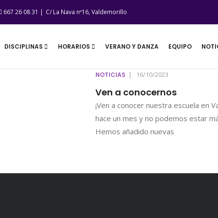
667 26 08 31 |
C/ La Nava nº16, Valdemorillo
DISCIPLINAS
HORARIOS
VERANO Y DANZA
EQUIPO
NOTI
|
16/10/2023
NOTICIAS
Ven a conocernos
¡Ven a conocer nuestra escuela en V
hace un mes y no podemos estar más
Hemos añadido nuevas