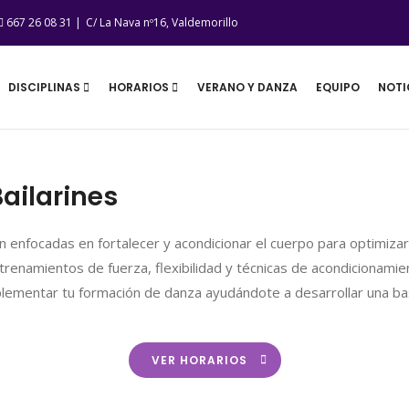
667 26 08 31 |
C/ La Nava nº16, Valdemorillo
DISCIPLINAS
HORARIOS
VERANO Y DANZA
EQUIPO
NOTI
ailarines
án enfocadas en fortalecer y acondicionar el cuerpo para optimizar
trenamientos de fuerza, flexibilidad y técnicas de acondicionamient
lementar tu formación de danza ayudándote a desarrollar una bas
VER HORARIOS