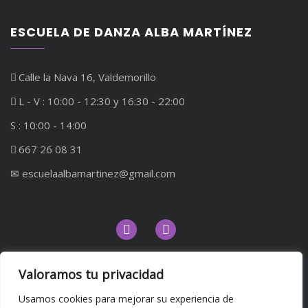
ESCUELA DE DANZA ALBA MARTÍNEZ
Calle la Nava 16, Valdemorillo
L - V : 10:00 - 12:30 y 16:30 - 22:00
S : 10:00 - 14:00
667 26 08 31
✉︎ escuelaalbamartinez@gmail.com
Valoramos tu privacidad
ENLACES DE INTERÉS
Usamos cookies para mejorar su experiencia de