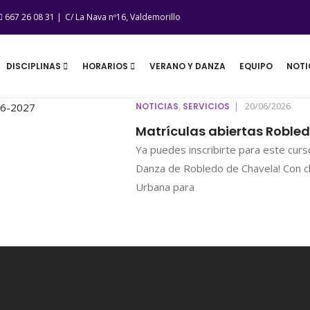
667 26 08 31 |
C/ La Nava nº16, Valdemorillo
DISCIPLINAS
HORARIOS
VERANO Y DANZA
EQUIPO
NOTI
,
|
20/06/2026
NOTICIAS
SERVICIOS
Matrículas abiertas Roble
Ya puedes inscribirte para este cur
Danza de Robledo de Chavela! Con c
Urbana para