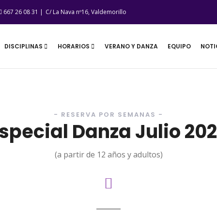
667 26 08 31 |
C/ La Nava nº16, Valdemorillo
DISCIPLINAS
HORARIOS
VERANO Y DANZA
EQUIPO
NOTI
- RESERVA POR SEMANAS -
special Danza Julio 20
(a partir de 12 años y adultos)