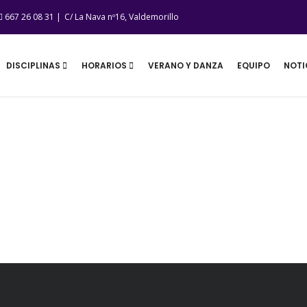
667 26 08 31 |
C/ La Nava nº16, Valdemorillo
DISCIPLINAS
HORARIOS
VERANO Y DANZA
EQUIPO
NOTI